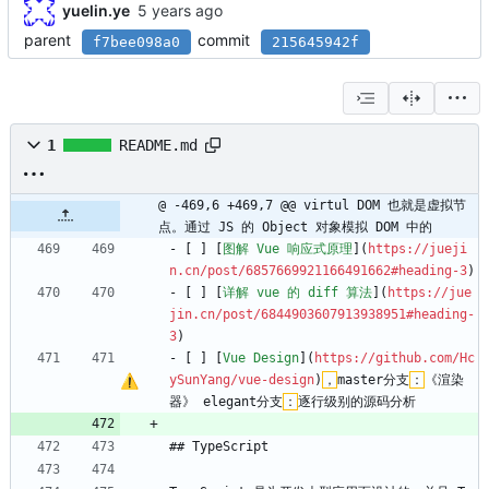
yuelin.ye
parent
commit
f7bee098a0
215645942f
1
README.md
@ -469,6 +469,7 @@ virtul DOM 也就是虚拟节
点。通过 JS 的 Object 对象模拟 DOM 中的
- [ ] [
图解 Vue 响应式原理
](
https://jueji
n.cn/post/6857669921166491662#heading-3
)
- [ ] [
详解 vue 的 diff 算法
](
https://jue
jin.cn/post/6844903607913938951#heading-
3
)
- [ ] [
Vue Design
](
https://github.com/Hc
ySunYang/vue-design
)
，
master分支
：
《渲染
器》 elegant分支
：
逐行级别的源码分析
## TypeScript