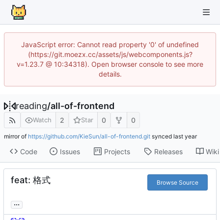
JavaScript error: Cannot read property '0' of undefined
(https://git.moezx.cc/assets/js/webcomponents.js?
v=1.23.7 @ 10:34318). Open browser console to see more
details.
reading
/
all-of-frontend
2
0
0
Watch
Star
mirror of
https://github.com/KieSun/all-of-frontend.git
synced
Code
Issues
Projects
Releases
Wiki
feat: 格式
Browse Source
...