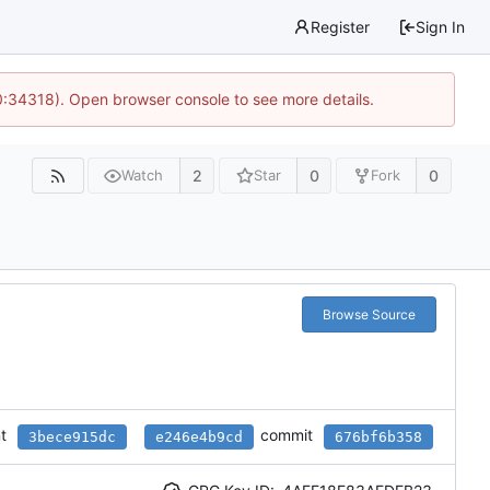
Register
Sign In
0:34318). Open browser console to see more details.
2
0
0
Watch
Star
Fork
Browse Source
t
commit
3bece915dc
e246e4b9cd
676bf6b358