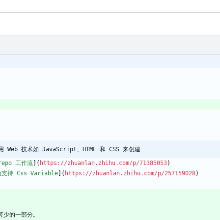
使用 Web 技术如 JavaScript、HTML 和 CSS 来创建
orepo 工作流
](
https://zhuanlan.zhihu.com/p/71385053
)
持 Css Variable
](
https://zhuanlan.zhihu.com/p/257159028
)
可少的一部分。