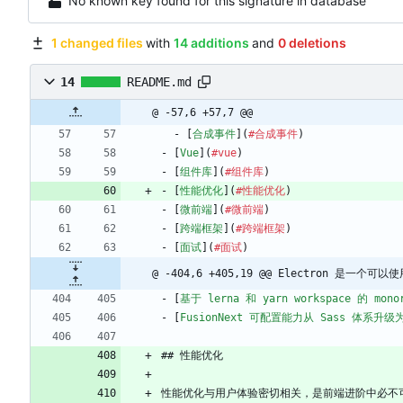
No known key found for this signature in database
1 changed files
with
14 additions
and
0 deletions
14
README.md
@ -57,6 +57,7 @@
  - [
合成事件
](
#合成事件
)
- [
Vue
](
#vue
)
- [
组件库
](
#组件库
)
- [
性能优化
](
#性能优化
)
- [
微前端
](
#微前端
)
- [
跨端框架
](
#跨端框架
)
- [
面试
](
#面试
)
@ -404,6 +405,19 @@ Electron 是一个可以
- [
基于 lerna 和 yarn workspace 的 mon
- [
FusionNext 可配置能力从 Sass 体系升级为支
## 性能优化
性能优化与用户体验密切相关，是前端进阶中必不