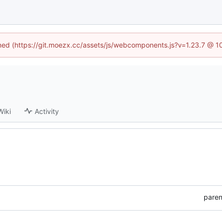
fined (https://git.moezx.cc/assets/js/webcomponents.js?v=1.23.7 @ 1
Wiki
Activity
paren