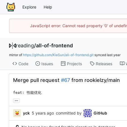
Explore
Help
JavaScript error: Cannot read property '0' of unde
reading
/
all-of-frontend
mirror of
https://github.com/KieSun/all-of-frontend.git
synced
Code
Issues
Projects
Releases
Merge pull request
#67
from rookielzy/main
feat: 性能优化
...
yck
committed by
GitHub