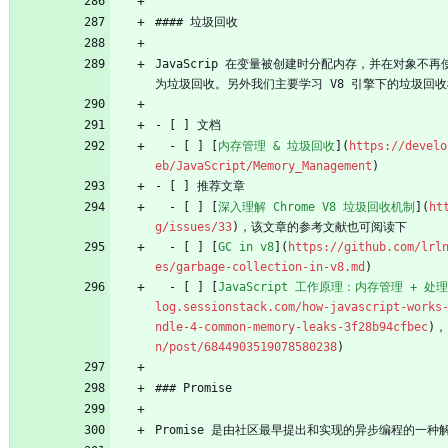
#### 垃圾回收
JavaScrip 在变量被创建时分配内存，并在对象
为垃圾回收。另外我们主要学习 V8 引擎下的垃圾回
- [ ] 文档
  - [ ] [
内存管理 & 垃圾回收
](
https://develo
eb/JavaScript/Memory_Management
)
- [ ] 推荐文章
  - [ ] [
深入理解 Chrome V8 垃圾回收机制
](
ht
g/issues/33
)，该文章的参考文献也可阅读下
  - [ ] [
GC in v8
](
https://github.com/lrl
es/garbage-collection-in-v8.md
)
  - [ ] [
JavaScript 工作原理：内存管理 + 
log.sessionstack.com/how-javascript-works
ndle-4-common-memory-leaks-3f28b94cfbec
)，
n/post/6844903519078580238
)
### Promise
Promise 是由社区最早提出和实现的异步编程的一种