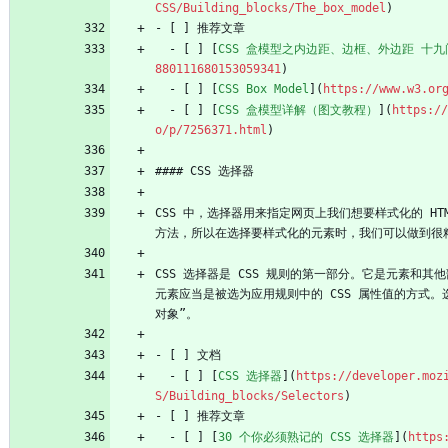
CSS/Building_blocks/The_box_model
)
- [ ] 推荐文章
  - [ ] [
CSS 盒模型之内边距、边框、外边距 十九
880111680153059341
)
  - [ ] [
CSS Box Model
](
https://www.w3.or
  - [ ] [
CSS 盒模型详解（图文教程）
](
https://
o/p/7256371.html
)
#### CSS 选择器
CSS 中，选择器用来指定网页上我们想要样式化的 HT
方法，所以在选择要样式化的元素时，我们可以做到很
CSS 选择器是 CSS 规则的第一部分。它是元素和其他
元素应当是被选为应用规则中的 CSS 属性值的方式
对象”。
- [ ] 文档
  - [ ] [
CSS 选择器
](
https://developer.moz
S/Building_blocks/Selectors
)
- [ ] 推荐文章
  - [ ] [
30 个你必须熟记的 CSS 选择器
](
https