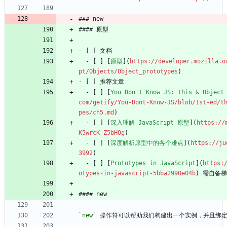
### new
#### 原型
- [ ] 文档
  - [ ] [
原型
](
https://developer.mozilla.o
pt/Objects/Object_prototypes
)
- [ ] 推荐文章
  - [ ] [
You Don't Know JS: this & Object
com/getify/You-Dont-Know-JS/blob/1st-ed/t
pes/ch5.md
)
  - [ ] [
深入理解 JavaScript 原型
](
https://
K5wrcK-Z5bHOg
)
  - [ ] [
深度解析原型中的各个难点
](
https://ju
3992
)
  - [ ] [
Prototypes in JavaScript
](
https:
otypes-in-javascript-5bba2990e04b
) 需自备
#### new
`new`
 操作符可以帮助我们构建出一个实例，并且绑定