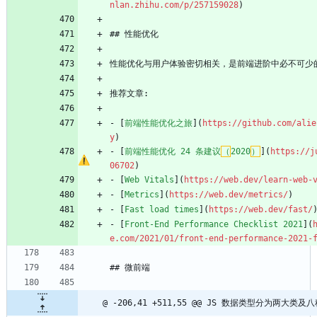
nlan.zhihu.com/p/257159028
)
## 性能优化
性能优化与用户体验密切相关，是前端进阶中必不可少
推荐文章:
- [
前端性能优化之旅
](
https://github.com/alie
y
)
- [
前端性能优化 24 条建议
（
2020
）
](
https://j
06702
)
- [
Web Vitals
](
https://web.dev/learn-web-
- [
Metrics
](
https://web.dev/metrics/
)
- [
Fast load times
](
https://web.dev/fast/
- [
Front-End Performance Checklist 2021
](
e.com/2021/01/front-end-performance-2021-
## 微前端
@ -206,41 +511,55 @@ JS 数据类型分为两大