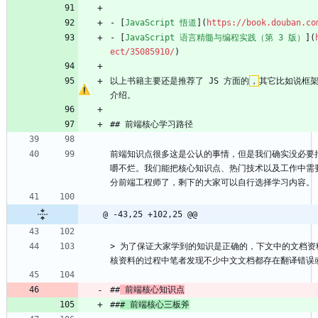
- [
JavaScript 悟道
](
https://book.douban.co
- [
JavaScript 语言精髓与编程实践（第 3 版）
](
ect/35085910/
)
以上书籍主要还是推荐了 JS 方面的
，
其它比如说框架
介绍。
## 前端核心学习路径
前端知识点很多这是公认的事情，但是我们确实没必要
嚼不烂。我们能把核心知识点、热门技术以及工作中需
分前端工程师了，剩下的大家可以自行选择学习内容。
@ -43,25 +102,25 @@
> 为了保证大家学到的知识是正确的，下文中的文档
核资料的过程中笔者发现不少中文文档都存在翻译错误
##
 前端核心知识点
##
# 前端核心三板斧