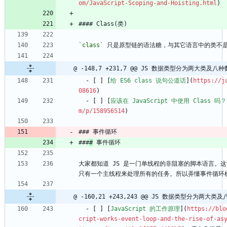
om/JavaScript-Scoping-and-Hoisting.html
)
#### Class(类)
`class`
 只是原型链的语法糖，与其它语言中的类不
@ -148,7 +231,7 @@ JS 数据类型分为两大类及
  - [ ] [
给 ES6 class 说句公道话
](
https://j
08616
)
  - [ ] [
应该在 JavaScript 中使用 Class 吗？
m/p/158956514
)
### 事件循环
###
#
 事件循环
大家都知道 JS 是一门单线程的非阻塞的脚本语言。
只有一个主线程来处理所有的任务。所以弄懂事件循环机
@ -160,21 +243,243 @@ JS 数据类型分为两
  - [ ] [
JavaScript 的工作原理
](
https://blo
cript-works-event-loop-and-the-rise-of-as