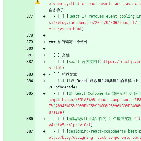
etween-synthetic-react-events-and-javascr
自备梯子
  - [ ] [
React 17 removes event pooling i
s://blog.saeloun.com/2021/04/06/react-17-
ern-system.html
)
### 如何编写一个组件
- [ ] 文档
  - [ ] [
React 官方文档
](
https://reactjs.or
s.html
)
- [ ] 推荐文章
  - [ ] [[译]React 函数组件和类组件的差异](https://jishuin.proginn.com/p/
763bfbd4cad4)
  - [ ] [
寫 React Components 該注意的 6 
m/@chihsuan/%E5%AF%AB-react-components-%E
7%9A%846%E5%80%8B%E5%9C%B0%E6%96%B9%E8%88
87a18e
)
  - [ ] [
编写高效且可读组件的 5 个最佳实践
](
ht
y4icky5crb1pokvi0ql
)
  - [ ] [
designing-react-components-best-
ot.co/blog/designing-react-components-bes