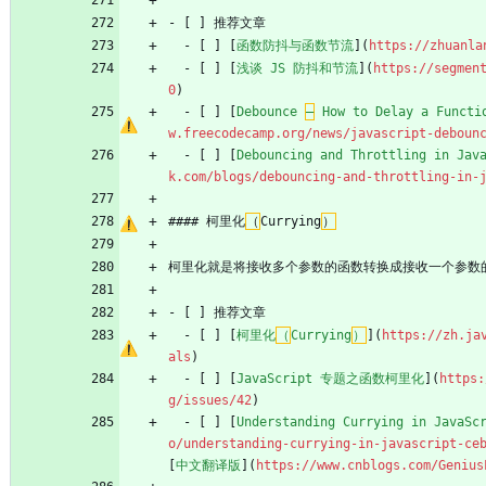
- [ ] 推荐文章
  - [ ] [
函数防抖与函数节流
](
https://zhuanla
  - [ ] [
浅谈 JS 防抖和节流
](
https://segmen
0
)
  - [ ] [
Debounce 
–
 How to Delay a Functi
w.freecodecamp.org/news/javascript-deboun
  - [ ] [
Debouncing and Throttling in Jav
k.com/blogs/debouncing-and-throttling-in-
#### 柯里化
（
Currying
）
柯里化就是将接收多个参数的函数转换成接收一个参数
- [ ] 推荐文章
  - [ ] [
柯里化
（
Currying
）
](
https://zh.ja
als
)
  - [ ] [
JavaScript 专题之函数柯里化
](
https:
g/issues/42
)
  - [ ] [
Understanding Currying in JavaSc
o/understanding-currying-in-javascript-ce
[
中文翻译版
](
https://www.cnblogs.com/Genius