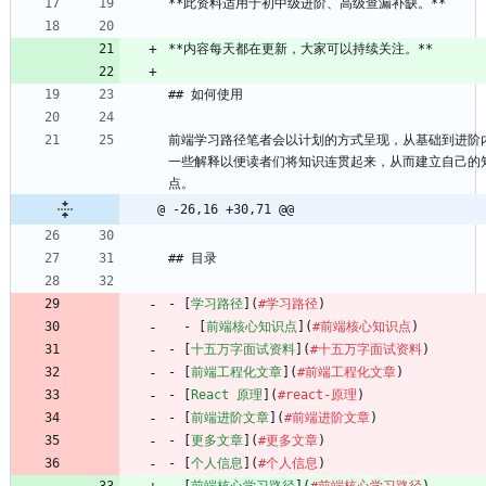
**此资料适用于初中级进阶、高级查漏补缺。**
**内容每天都在更新，大家可以持续关注。**
## 如何使用
前端学习路径笔者会以计划的方式呈现，从基础到进阶
一些解释以便读者们将知识连贯起来，从而建立自己的
点。
@ -26,16 +30,71 @@
## 目录
- [
学习路径
](
#学习路径
)
  - [
前端核心知识点
](
#前端核心知识点
)
- [
十五万字面试资料
](
#十五万字面试资料
)
- [
前端工程化文章
](
#前端工程化文章
)
- [
React 原理
](
#react-原理
)
- [
前端进阶文章
](
#前端进阶文章
)
- [
更多文章
](
#更多文章
)
- [
个人信息
](
#个人信息
)