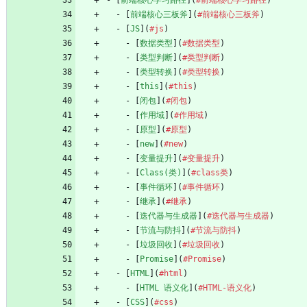
- [
前端核心学习路径
](
#前端核心学习路径
)
  - [
前端核心三板斧
](
#前端核心三板斧
)
  - [
JS
](
#js
)
    - [
数据类型
](
#数据类型
)
    - [
类型判断
](
#类型判断
)
    - [
类型转换
](
#类型转换
)
    - [
this
](
#this
)
    - [
闭包
](
#闭包
)
    - [
作用域
](
#作用域
)
    - [
原型
](
#原型
)
    - [
new
](
#new
)
    - [
变量提升
](
#变量提升
)
    - [
Class(类)
](
#class类
)
    - [
事件循环
](
#事件循环
)
    - [
继承
](
#继承
)
    - [
迭代器与生成器
](
#迭代器与生成器
)
    - [
节流与防抖
](
#节流与防抖
)
    - [
垃圾回收
](
#垃圾回收
)
    - [
Promise
](
#Promise
)
  - [
HTML
](
#html
)
    - [
HTML 语义化
](
#HTML-语义化
)
  - [
CSS
](
#css
)