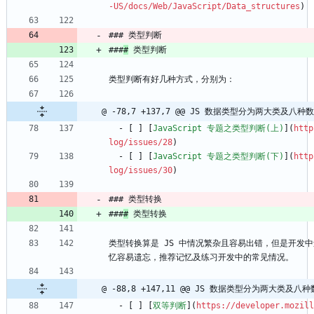
-US/docs/Web/JavaScript/Data_structures
)
### 类型判断
###
#
 类型判断
类型判断有好几种方式，分别为：
@ -78,7 +137,7 @@ JS 数据类型分为两大类及八
  - [ ] [
JavaScript 专题之类型判断(上)
](
http
log/issues/28
)
  - [ ] [
JavaScript 专题之类型判断(下)
](
http
log/issues/30
)
### 类型转换
###
#
 类型转换
类型转换算是 JS 中情况繁杂且容易出错，但是开发
忆容易遗忘，推荐记忆及练习开发中的常见情况。
@ -88,8 +147,11 @@ JS 数据类型分为两大类及
  - [ ] [
双等判断
](
https://developer.mozill