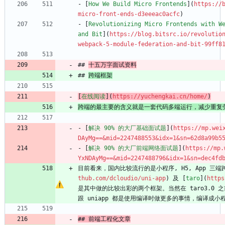
- [
How We Build Micro Frontends
](
https://
micro-front-ends-d3eeeac0acfc
)
- [
Revolutionizing Micro Frontends with We
and Bit
](
https://blog.bitsrc.io/revolutio
webpack-5-module-federation-and-bit-99ff8
## 
十五万字面试资料
## 
跨端框架
[
在线阅读
](
https://yuchengkai.cn/home/
)
跨端的最主要的含义就是一套代码多端运行，减少重复
- [
解决 90% 的大厂基础面试题
](
https://mp.wei
DAyMg==&mid=2247488553&idx=1&sn=62d8a99b5
- [
解决 90% 的大厂前端网络面试题
](
https://mp.
YxNDAyMg==&mid=2247488796&idx=1&sn=dec4fd
目前看来，国内比较流行的是小程序, H5, App 三端
thub.com/dcloudio/uni-app
) 及 [
taro
](
https
是其中做的比较出彩的两个框架。当然在 taro3.0 之
跟 uniapp 都是使用编译时做更多的事情，编译成
## 前端工程化文章