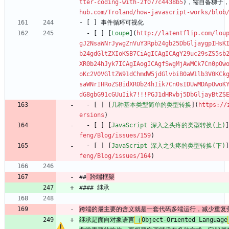
tter-coding-with-2f077c4438b5
)，需自备梯子，
hub.com/Troland/how-javascript-works/blob
- [ ] 事件循环可视化
  - [ ] [
Loupe
](
http://latentflip.com/lou
gJ2NsaWNrJywgZnVuY3Rpb24gb25DbGljaygpIHsK
b24gdGltZXIoKSB7CiAgICAgICAgY29uc29sZS5sb
XR0b24hJyk7ICAgIAogICAgfSwgMjAwMCk7Cn0pOw
oKc2V0VGltZW91dChmdW5jdGlvbiB0aW1lb3V0KCk
saWNrIHRoZSBidXR0b24hIik7Cn0sIDUwMDApOwoK
dG8gbG91cGUuIik7!!!PGJ1dHRvbj5DbGljayBtZS
  - [ ] [
几种基本类型简单的类型转换
](
https://
ersions
)
  - [ ] [
JavaScript 深入之头疼的类型转换(上)
]
feng/Blog/issues/159
)
  - [ ] [
JavaScript 深入之头疼的类型转换(下)
]
feng/Blog/issues/164
)
##
 跨端框架
#### 继承
跨端的最主要的含义就是一套代码多端运行，减少重复
继承是面向对象语言
（
Object-Oriented Language