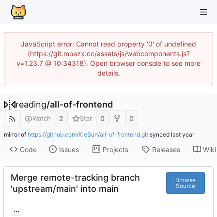
JavaScript error: Cannot read property '0' of undefined
(https://git.moezx.cc/assets/js/webcomponents.js?
v=1.23.7 @ 10:34318). Open browser console to see more
details.
reading
/
all-of-frontend
2
0
0
Watch
Star
mirror of
https://github.com/KieSun/all-of-frontend.git
synced
Code
Issues
Projects
Releases
Wiki
Merge remote-tracking branch
Browse
Source
'upstream/main' into main
...