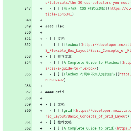
s/tutorials/the-30-css-selectors-you-must
  - [ ] [
深入解析 CSS 样式优先级
](
https://cl
ticle/1545341
)
#### Flex
- [ ] 文档
  - [ ] [
flexbox
](
https://developer.mozil
S_Flexible_Box_Layout/Basic_Concepts_of_F
- [ ] 推荐文章
  - [ ] [
A Complete Guide to Flexbox
](
htt
s/css/a-guide-to-flexbox/
)
  - [ ] [
Flexbox 布局中不为人知的细节
](
https
605907492
)
#### grid
- [ ] 文档
  - [ ] [
grid
](
https://developer.mozilla.
rid_Layout/Basic_Concepts_of_Grid_Layout
)
- [ ] 推荐文档
  - [ ] [
A Complete Guide to Grid
](
https: