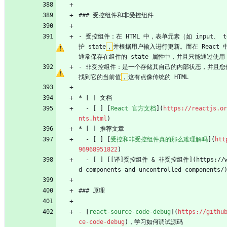
### 受控组件和非受控组件
- 受控组件：在 HTML 中，表单元素（如 input、 te
护 state
，
并根据用户输入进行更新。而在 React 
通常保存在组件的 state 属性中，并且只能通过使用 set
- 非受控组件：是一个存储其自己的内部状态，并且您使用
找到它的当前值
，
这有点像传统的 HTML
* [ ] 文档
  - [ ] [
React 官方文档
](
https://reactjs.or
nts.html
)
* [ ] 推荐文章
  - [ ] [
受控和非受控组件真的那么难理解吗
](
htt
96968951822
)
  - [ ] [[译]受控组件 
&
 非受控组件](https://ww
d-components-and-uncontrolled-components/
### 原理
- [
react-source-code-debug
](
https://githu
ce-code-debug
)，学习如何调试源码