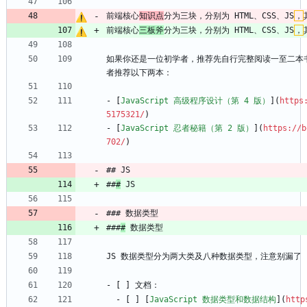
前端核心
知识点
分为三块，分别为 HTML、CSS、JS
，
前端核心
三板斧
分为三块，分别为 HTML、CSS、JS
，
如果你还是一位初学者，推荐先自行完整阅读一至二本
者推荐以下两本：
- [
JavaScript 高级程序设计（第 4 版）
](
https
5175321/
)
- [
JavaScript 忍者秘籍（第 2 版）
](
https://b
702/
)
## JS
##
#
 JS
### 数据类型
###
#
 数据类型
JS 数据类型分为两大类及八种数据类型，注意别漏了 E
- [ ] 文档：
  - [ ] [
JavaScript 数据类型和数据结构
](
http