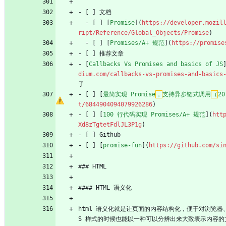
- [ ] 文档
  - [ ] [
Promise
](
https://developer.mozil
ript/Reference/Global_Objects/Promise
)
  - [ ] [
Promises/A+ 规范
](
https://promise
- [ ] 推荐文章
- [
Callbacks Vs Promises and basics of JS
dium.com/callbacks-vs-promises-and-basics
子
- [ ] [
最简实现 Promise
，
支持异步链式调用
（
2
t/6844904094079926286
)
- [ ] [
100 行代码实现 Promises/A+ 规范
](
htt
Xd8zTgtetFdlJL3P1g
)
- [ ] Github
- [ ] [
promise-fun
](
https://github.com/si
### HTML
#### HTML 语义化
html 语义化就是让页面的内容结构化，便于对浏览器
S 样式的时候也能以一种可以分辨出来大致表示内容的