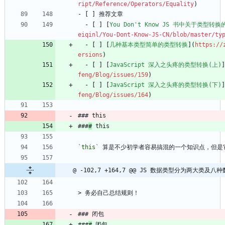
ript/Reference/Operators/Equality
)
- [ ] 推荐文章
  - [ ] [
You Don't Know JS 书中关于类型转
eiqinl/You-Dont-Know-JS-CN/blob/master/ty
  - [ ] [
几种基本类型简单的类型转换
](
https://
ersions
)
  - [ ] [
JavaScript 深入之头疼的类型转换(上)
]
feng/Blog/issues/159
)
  - [ ] [
JavaScript 深入之头疼的类型转换(下)
]
feng/Blog/issues/164
)
### this
###
#
 this
`this`
 算是不少初学者容易搞混的一个知识点，但是
@ -102,7 +164,7 @@ JS 数据类型分为两大类及
> 务必自己总结规则！
### 闭包
###
#
 闭包