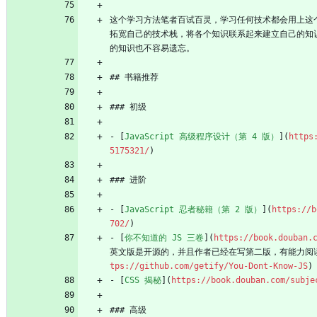
这个学习方法笔者百试百灵，学习任何技术都会用上这
拓宽自己的技术栈，将各个知识联系起来建立自己的知
的知识也不容易遗忘。
## 书籍推荐
### 初级
- [
JavaScript 高级程序设计（第 4 版）
](
https
5175321/
)
### 进阶
- [
JavaScript 忍者秘籍（第 2 版）
](
https://b
702/
)
- [
你不知道的 JS 三卷
](
https://book.douban.
英文版是开源的，并且作者已经在写第二版，有能力阅
tps://github.com/getify/You-Dont-Know-JS
)
- [
CSS 揭秘
](
https://book.douban.com/subje
### 高级