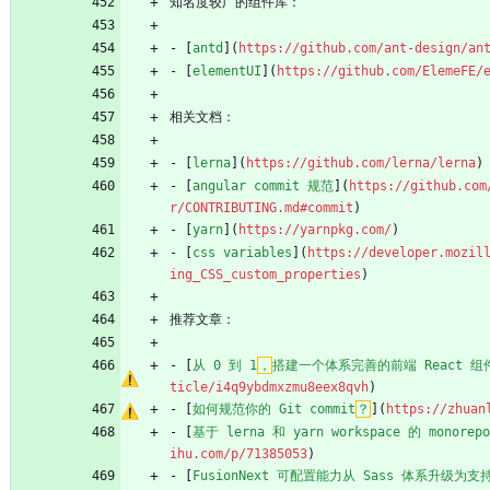
知名度较广的组件库：
- [
antd
](
https://github.com/ant-design/an
- [
elementUI
](
https://github.com/ElemeFE/
相关文档：
- [
lerna
](
https://github.com/lerna/lerna
)
- [
angular commit 规范
](
https://github.com
r/CONTRIBUTING.md#commit
)
- [
yarn
](
https://yarnpkg.com/
)
- [
css variables
](
https://developer.mozil
ing_CSS_custom_properties
)
推荐文章：
- [
从 0 到 1
，
搭建一个体系完善的前端 React 组
ticle/i4q9ybdmxzmu8eex8qvh
)
- [
如何规范你的 Git commit
？
](
https://zhuan
- [
基于 lerna 和 yarn workspace 的 monore
ihu.com/p/71385053
)
- [
FusionNext 可配置能力从 Sass 体系升级为支持 