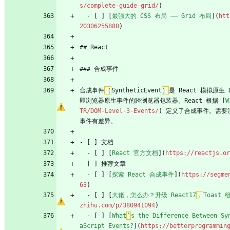
s/complete-guide-grid/
)
  - [ ] [
最强大的 CSS 布局 —— Grid 布局
](
htt
20306255880
)
## React
### 合成事件
合成事件
（
SyntheticEvent
）
是 React 模拟原
即浏览器原生事件的跨浏览器包装器。React 根据 [
W
TR/DOM-Level-3-Events/
) 定义了合成事件。需要注
事件有差异。
- [ ] 文档
  - [ ] [
React 官方文档
](
https://reactjs.or
- [ ] 推荐文章
  - [ ] [
探索 React 合成事件
](
https://segme
63
)
  - [ ] [
大佬，怎么办？升级 React17
，
Toast
zhihu.com/p/380941094
)
  - [ ] [
What
’
s the Difference Between Sy
aScript Events?
](
https://betterprogrammin