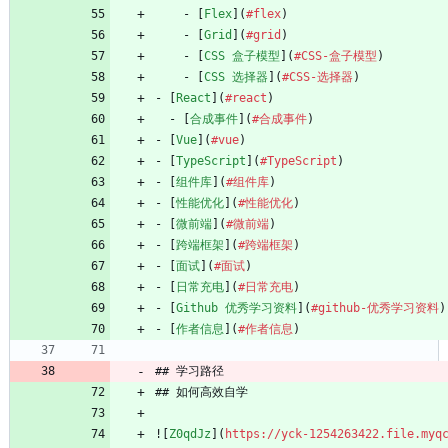
    - [
Flex
](
#flex
)
    - [
Grid
](
#grid
)
    - [
CSS 盒子模型
](
#CSS-盒子模型
)
    - [
CSS 选择器
](
#CSS-选择器
)
- [
React
](
#react
)
  - [
合成事件
](
#合成事件
)
- [
Vue
](
#vue
)
- [
TypeScript
](
#TypeScript
)
- [
组件库
](
#组件库
)
- [
性能优化
](
#性能优化
)
- [
微前端
](
#微前端
)
- [
跨端框架
](
#跨端框架
)
- [
面试
](
#面试
)
- [
日常充电
](
#日常充电
)
- [
Github 优秀学习资料
](
#github-优秀学习资料
)
- [
作者信息
](
#作者信息
)
## 学习路径
## 如何高效自学
![
Z0qdJz
](
https://yck-1254263422.file.myq