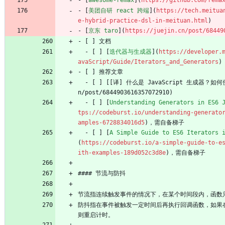
- [
awesome-remax
](
https://github.com/rema
- [
美团自研 react 跨端
](
https://tech.meitua
e-hybrid-practice-dsl-in-meituan.html
)
- [
京东 taro
](
https://juejin.cn/post/68449
- [ ] 文档
  - [ ] [
迭代器与生成器
](
https://developer.
avaScript/Guide/Iterators_and_Generators
)
- [ ] 推荐文章
  - [ ] [[译] 什么是 JavaScript 生成器？如何使用生成器？](https://juejin.c
n/post/6844903616357072910)
  - [ ] [
Understanding Generators in ES6 
tps://codeburst.io/understanding-generato
amples-6728834016d5
)，需自备梯子
  - [ ] [
A Simple Guide to ES6 Iterators 
(
https://codeburst.io/a-simple-guide-to-e
ith-examples-189d052c3d8e
)，需自备梯子
#### 节流与防抖
节流指连续触发事件的情况下，在某个时间段内，函数
防抖指在事件被触发一定时间后再执行回调函数，如果
则重启计时。