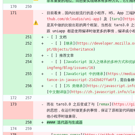
非常重要的地位。而想要实现继承有多种方式，它们都
目前看来，国内比较流行的是小程序, H5, App 三端
thub.com/dcloudio/uni-app
) 及 [
taro
](
https
是其中做的比较出彩的两个框架。当然在 taro3.0 之
跟 uniapp 都是使用编译时做更多的事情，编译成
- [ ] 文档
  - [ ] [
继承
](
https://developer.mozilla.o
pt/Objects/Inheritance
)
- [ ] 推荐文章
  - [ ] [
JavaScript 深入之继承的多种方式和优
ingfeng/Blog/issues/16
)
  - [ ] [
JavaScript 中的继承
](
https://mediu
tance-in-javascript-21d2b82ffa6f
)，需自备梯
  - [ ] [
JS 类继承
](
https://javascript.inf
[
中文翻译版
](
https://zh.javascript.info/cla
而在 taro3.0 之后变成了与 [
remax
](
https://gi
的思想，在运行时做更多的事情，保证了原框架代码能
他小程序时做兼容。
#### 迭代器与生成器