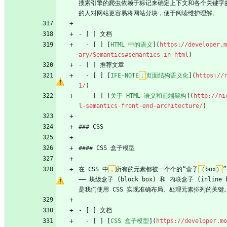
搜索引擎的爬虫依赖于标记来确定上下文和各个关键字的
的人对网站更容易将网站分块，便于阅读维护理解。
- [ ] 文档
  - [ ] [
HTML 中的语义
](
https://developer.m
ary/Semantics#semantics_in_html
)
- [ ] 推荐文章
  - [ ] [
IFE-NOTE
：
页面结构语义化
](
https://
1/
)
  - [ ] [
关于 HTML 语义和前端架构
](
http://ni
l-semantics-front-end-architecture/
)
### CSS
#### CSS 盒子模型
在 CSS 中
，
所有的元素都被一个个的“盒子
（
box
）
—— 块级盒子 (block box) 和 内联盒子 (inli
是我们使用 CSS 实现准确布局、处理元素排列的关键
- [ ] 文档
  - [ ] [
CSS 盒子模型
](
https://developer.mo