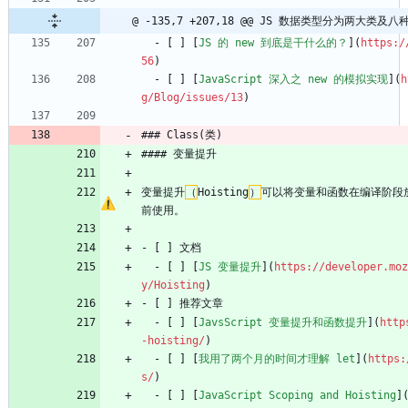
@ -135,7 +207,18 @@ JS 数据类型分为两大类
  - [ ] [
JS 的 new 到底是干什么的？
](
https:/
56
)
  - [ ] [
JavaScript 深入之 new 的模拟实现
](
h
g/Blog/issues/13
)
### Class(类)
#### 变量提升
变量提升
（
Hoisting
）
可以将变量和函数在编译阶段
前使用。
- [ ] 文档
  - [ ] [
JS 变量提升
](
https://developer.moz
y/Hoisting
)
- [ ] 推荐文章
  - [ ] [
JavsScript 变量提升和函数提升
](
http
-hoisting/
)
  - [ ] [
我用了两个月的时间才理解 let
](
https:
s/
)
  - [ ] [
JavaScript Scoping and Hoisting
]