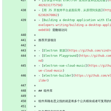
- [
分享这半年的 Electron 应用开发和优化经验
](
h
4029231775758
)
- [
用 JS 开发跨平台桌面应用，从原理到实践
](
htt
62302670862
)
- [
Building a desktop application with El
evelopers-writing/building-a-desktop-appl
eeb658
) 需翻墙访问
推荐开源项目
- [
Electron 资源
](
https://github.com/sindr
- [
Electron Playground
](
https://github.co
nd
)
- [
electron-vue-cloud-music
](
https://gith
ue-cloud-music
)
- [
electron-builder
](
https://github.com/e
ilder
)
## 组件库
组件库顾名思义指的就是将多个公共模块或者可复用的