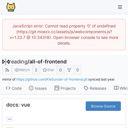
JavaScript error: Cannot read property '0' of undefined
(https://git.moezx.cc/assets/js/webcomponents.js?
v=1.23.7 @ 10:34318). Open browser console to see more
details.
reading
/
all-of-frontend
2
0
0
Watch
Star
mirror of
https://github.com/KieSun/all-of-frontend.git
synced
Code
Issues
Projects
Releases
Wiki
docs: vue
Browse Source
...