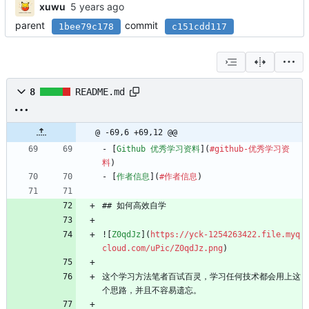
xuwu
parent
commit
1bee79c178
c151cdd117
8
README.md
@ -69,6 +69,12 @@
- [
Github 优秀学习资料
](
#github-优秀学习资
料
)
- [
作者信息
](
#作者信息
)
## 如何高效自学
![
Z0qdJz
](
https://yck-1254263422.file.myq
cloud.com/uPic/Z0qdJz.png
)
这个学习方法笔者百试百灵，学习任何技术都会用上这
个思路，并且不容易遗忘。