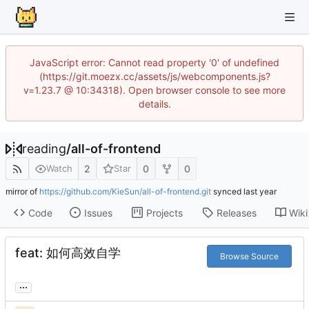
JavaScript error: Cannot read property '0' of undefined
(https://git.moezx.cc/assets/js/webcomponents.js?
v=1.23.7 @ 10:34318). Open browser console to see more
details.
reading
/
all-of-frontend
2
0
0
Watch
Star
mirror of
https://github.com/KieSun/all-of-frontend.git
synced
Code
Issues
Projects
Releases
Wiki
feat: 如何高效自学
Browse Source
...