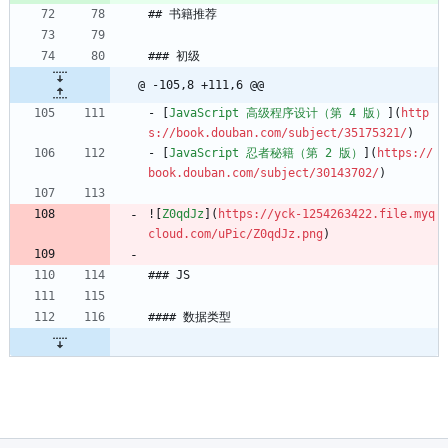
## 书籍推荐
### 初级
@ -105,8 +111,6 @@
- [
JavaScript 高级程序设计（第 4 版）
](
http
s://book.douban.com/subject/35175321/
)
- [
JavaScript 忍者秘籍（第 2 版）
](
https://
book.douban.com/subject/30143702/
)
![
Z0qdJz
](
https://yck-1254263422.file.myq
cloud.com/uPic/Z0qdJz.png
)
### JS
#### 数据类型