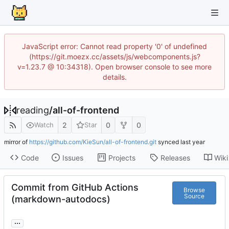
JavaScript error: Cannot read property '0' of undefined
(https://git.moezx.cc/assets/js/webcomponents.js?
v=1.23.7 @ 10:34318). Open browser console to see more
details.
reading
/
all-of-frontend
2
0
0
Watch
Star
mirror of
https://github.com/KieSun/all-of-frontend.git
synced
Code
Issues
Projects
Releases
Wiki
Commit from GitHub Actions
Browse
Source
(markdown-autodocs)
...