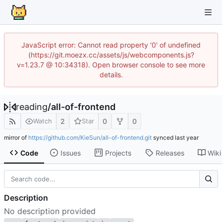
JavaScript error: Cannot read property '0' of undefined
(https://git.moezx.cc/assets/js/webcomponents.js?
v=1.23.7 @ 10:34318). Open browser console to see more
details.
reading
/
all-of-frontend
2
0
0
Watch
Star
mirror of
https://github.com/KieSun/all-of-frontend.git
synced
Code
Issues
Projects
Releases
Wiki
Description
No description provided