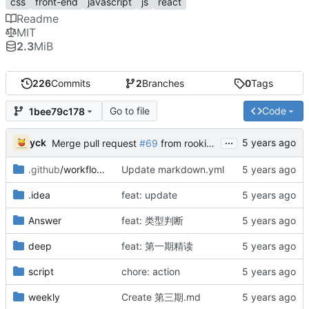
css
front-end
javascript
js
react
Readme
MIT
2.3
MiB
226
Commits
2
Branches
0
Tags
Go to file
Code
1bee79c178
...
yck
Merge pull request
#69
from rookielzy/main
.github
/workflows
Update markdown.yml
.idea
feat: update
Answer
feat: 类型判断
deep
feat: 第一期精读
script
chore: action
weekly
Create 第三期.md