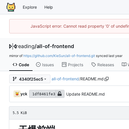
Explore
Help
JavaScript error: Cannot read property '0' of unde
reading
/
all-of-frontend
mirror of
https://github.com/KieSun/all-of-frontend.git
synced
Code
Issues
Projects
Releases
all-of-frontend
/
README.md
4340f25ec5
yck
Update README.md
1df8461fe3
5.5 KiB