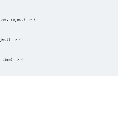
lve
,
reject
)
=>
{
ject
)
=>
{
time
)
=>
{