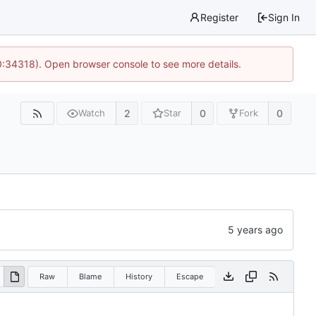
Register
Sign In
0:34318). Open browser console to see more details.
2
0
0
Watch
Star
Fork
Raw
Blame
History
Escape