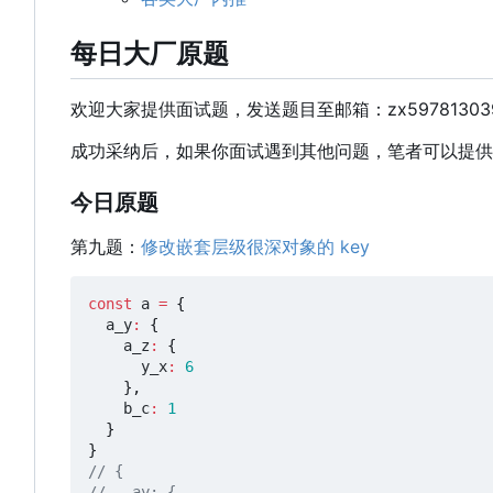
每日大厂原题
欢迎大家提供面试题
，
发送题目至邮箱
：
zx5978130
成功采纳后，如果你面试遇到其他问题，笔者可以提供
今日原题
第九题：
修改嵌套层级很深对象的 key
const
a
=
{
a_y
:
{
a_z
:
{
y_x
:
6
},
b_c
:
1
}
}