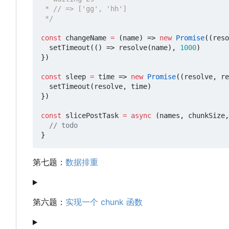
 */
const
changeName
=
(
name
)
=>
new
Promise
((
reso
setTimeout
(()
=>
resolve
(
name
),
1000
)
})
const
sleep
=
time
=>
new
Promise
((
resolve
,
re
setTimeout
(
resolve
,
time
)
})
const
slicePostTask
=
async
(
names
,
chunkSize
,
}
第七题：
数据排重
第六题：
实现一个 chunk 函数