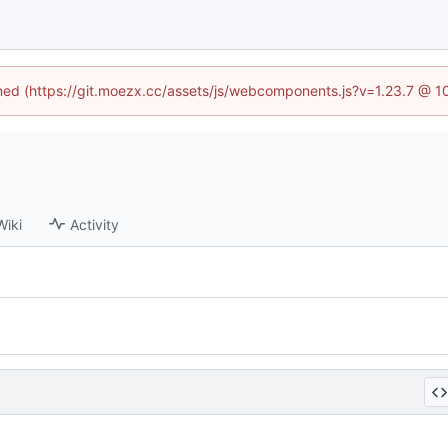
fined (https://git.moezx.cc/assets/js/webcomponents.js?v=1.23.7 @ 1
Wiki
Activity