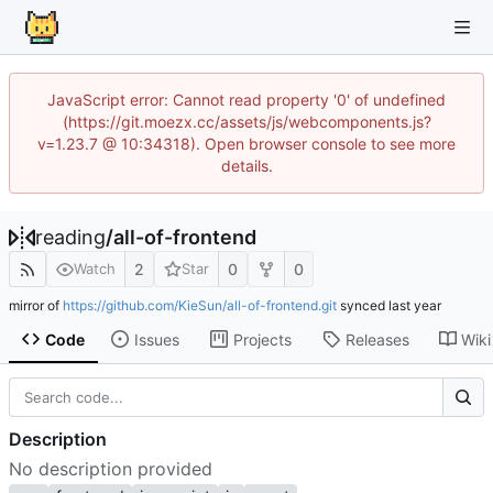
JavaScript error: Cannot read property '0' of undefined
(https://git.moezx.cc/assets/js/webcomponents.js?
v=1.23.7 @ 10:34318). Open browser console to see more
details.
reading
/
all-of-frontend
2
0
0
Watch
Star
mirror of
https://github.com/KieSun/all-of-frontend.git
synced
Code
Issues
Projects
Releases
Wiki
Description
No description provided