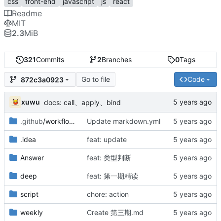
css
front-end
javascript
js
react
Readme
MIT
2.3
MiB
321
Commits
2
Branches
0
Tags
Go to file
Code
872c3a0923
xuwu
docs: call、apply、bind
.github
/workflows
Update markdown.yml
.idea
feat: update
Answer
feat: 类型判断
deep
feat: 第一期精读
script
chore: action
weekly
Create 第三期.md