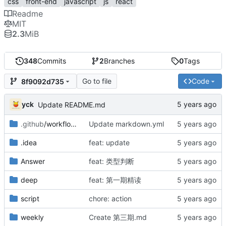
css
front-end
javascript
js
react
Readme
MIT
2.3
MiB
348
Commits
2
Branches
0
Tags
Go to file
Code
8f9092d735
yck
Update README.md
.github
/workflows
Update markdown.yml
.idea
feat: update
Answer
feat: 类型判断
deep
feat: 第一期精读
script
chore: action
weekly
Create 第三期.md