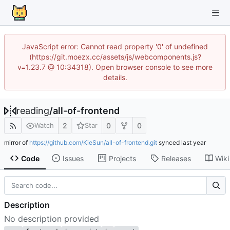
JavaScript error: Cannot read property '0' of undefined
(https://git.moezx.cc/assets/js/webcomponents.js?
v=1.23.7 @ 10:34318). Open browser console to see more
details.
reading
/
all-of-frontend
2
0
0
Watch
Star
mirror of
https://github.com/KieSun/all-of-frontend.git
synced
Code
Issues
Projects
Releases
Wiki
Description
No description provided