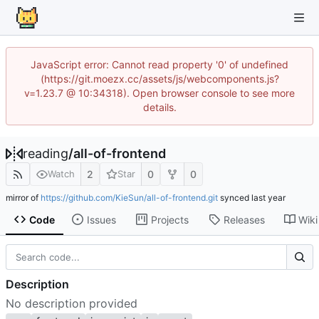
JavaScript error: Cannot read property '0' of undefined
(https://git.moezx.cc/assets/js/webcomponents.js?
v=1.23.7 @ 10:34318). Open browser console to see more
details.
reading
/
all-of-frontend
2
0
0
Watch
Star
mirror of
https://github.com/KieSun/all-of-frontend.git
synced
Code
Issues
Projects
Releases
Wiki
Description
No description provided