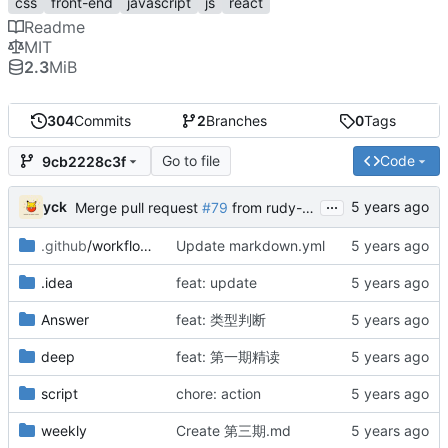
css
front-end
javascript
js
react
Readme
MIT
2.3
MiB
304
Commits
2
Branches
0
Tags
Go to file
Code
9cb2228c3f
...
yck
Merge pull request
#79
from rudy-lc/main
.github
/workflows
Update markdown.yml
.idea
feat: update
Answer
feat: 类型判断
deep
feat: 第一期精读
script
chore: action
weekly
Create 第三期.md