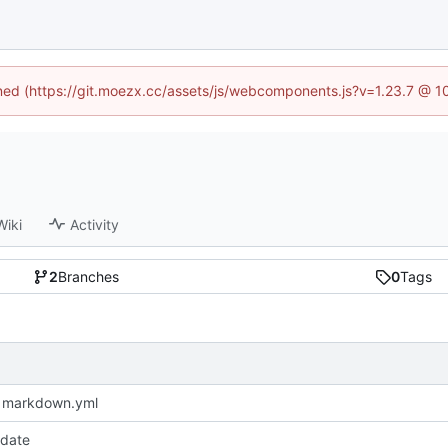
fined (https://git.moezx.cc/assets/js/webcomponents.js?v=1.23.7 @ 1
Wiki
Activity
2
Branches
0
Tags
 markdown.yml
pdate