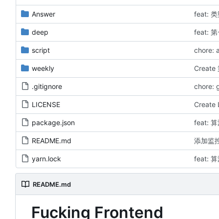
Answer
feat:
deep
feat:
script
chore: 
weekly
Creat
.gitignore
chore: g
LICENSE
Create
package.json
feat: 
README.md
添加监
yarn.lock
feat: 
README.md
Fucking Frontend