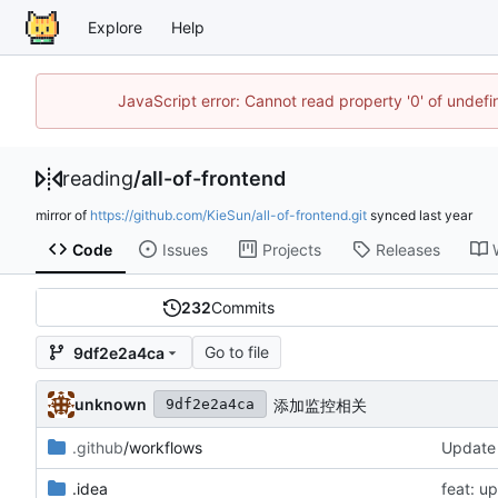
Explore
Help
JavaScript error: Cannot read property '0' of unde
reading
/
all-of-frontend
mirror of
https://github.com/KieSun/all-of-frontend.git
synced
Code
Issues
Projects
Releases
232
Commits
Go to file
9df2e2a4ca
unknown
添加监控相关
9df2e2a4ca
.github
/workflows
Update
.idea
feat: u