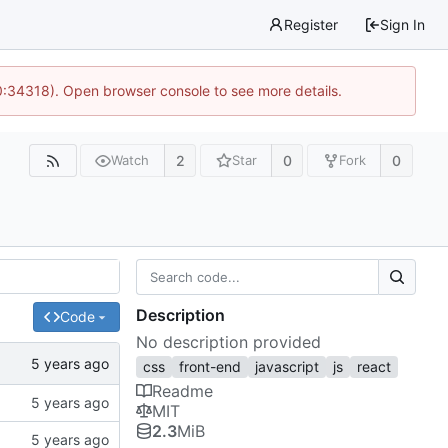
Register
Sign In
0:34318). Open browser console to see more details.
2
0
0
Watch
Star
Fork
Description
Code
No description provided
css
front-end
javascript
js
react
Readme
MIT
2.3
MiB