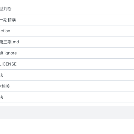
 类型判断
 第一期精读
action
e 第三期.md
it ignore
 LICENSE
算法
控相关
算法