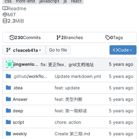
css
front-end
javascript
js
react
Readme
MIT
2.3
MiB
230
Commits
2
Branches
0
Tags
Go to file
Code
c1eaceb41a
jingwenlong
fix: 更正flex、grid文档地址
.github
/workflows
Update markdown.yml
.idea
feat: update
Answer
feat: 类型判断
deep
feat: 第一期精读
script
chore: action
weekly
Create 第三期.md