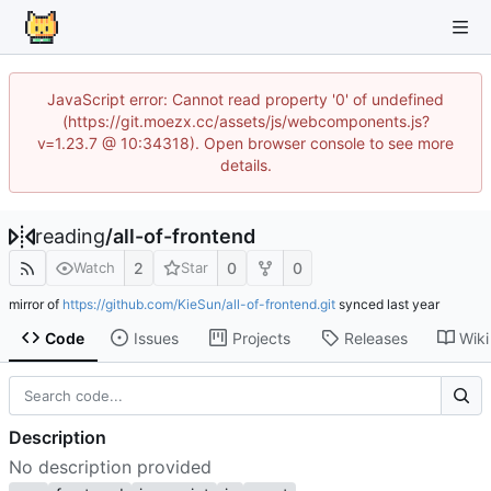
JavaScript error: Cannot read property '0' of undefined
(https://git.moezx.cc/assets/js/webcomponents.js?
v=1.23.7 @ 10:34318). Open browser console to see more
details.
reading
/
all-of-frontend
2
0
0
Watch
Star
mirror of
https://github.com/KieSun/all-of-frontend.git
synced
Code
Issues
Projects
Releases
Wiki
Description
No description provided