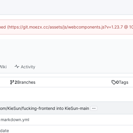
fined (https://git.moezx.cc/assets/js/webcomponents.js?v=1.23.7 @ 1
Wiki
Activity
2
Branches
0
Tags
...
.com/KieSun/fucking-frontend into KieSun-main
 markdown.yml
pdate