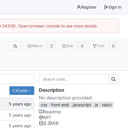
Register
Sign In
0:34318). Open browser console to see more details.
2
0
0
Watch
Star
Fork
Description
Code
No description provided
css
front-end
javascript
js
react
Readme
MIT
2.3
MiB