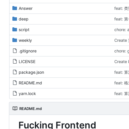
Answer
feat:
deep
feat:
script
chore: 
weekly
Creat
.gitignore
chore: g
LICENSE
Create
package.json
feat: 
README.md
feat: 
yarn.lock
feat: 
README.md
Fucking Frontend