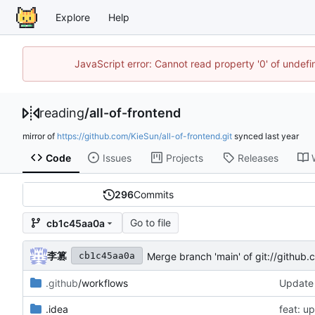
Explore
Help
JavaScript error: Cannot read property '0' of unde
reading
/
all-of-frontend
mirror of
https://github.com/KieSun/all-of-frontend.git
synced
Code
Issues
Projects
Releases
296
Commits
Go to file
cb1c45aa0a
李篡
Merge branch 'main' of git://github
cb1c45aa0a
.github
/workflows
Update
.idea
feat: u