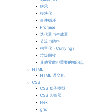
继承
模块化
事件循环
Promise
迭代器与生成器
节流与防抖
柯里化
（
Currying
）
垃圾回收
其他零散但重要的知识点
HTML
HTML 语义化
CSS
CSS 盒子模型
CSS 选择器
Flex
grid