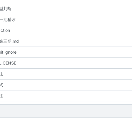
 类型判断
 第一期精读
action
e 第三期.md
it ignore
 LICENSE
算法
格式
算法