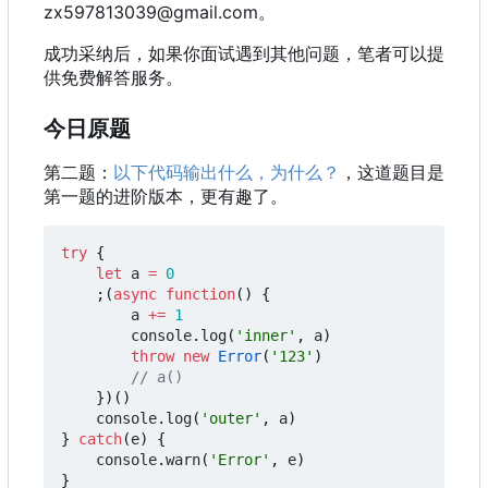
zx597813039@gmail.com。
成功采纳后，如果你面试遇到其他问题，笔者可以提
供免费解答服务。
今日原题
第二题：
以下代码输出什么，为什么？
，这道题目是
第一题的进阶版本，更有趣了。
try
{
let
a
=
0
;(
async
function
()
{
a
+=
1
console
.
log
(
'inner'
,
a
)
throw
new
Error
(
'123'
)
})()
console
.
log
(
'outer'
,
a
)
}
catch
(
e
)
{
console
.
warn
(
'Error'
,
e
)
}