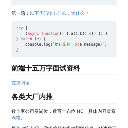
第一题：
以下代码输出什么，为什么？
try
{
(
async
function
()
{
a
().
b
().
c
()
})()
}
catch
(
e
)
{
console
.
log
(
`执行出错：
${
e
.
message
}
`
)
}
前端十五万字面试资料
在线阅读
各类大厂内推
数十家公司及岗位，数百个岗位 HC
，
具体内容查看
表格
。