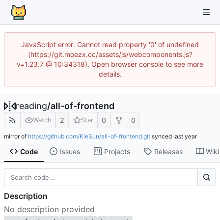
JavaScript error: Cannot read property '0' of undefined
(https://git.moezx.cc/assets/js/webcomponents.js?
v=1.23.7 @ 10:34318). Open browser console to see more
details.
reading
/
all-of-frontend
2
0
0
Watch
Star
mirror of
https://github.com/KieSun/all-of-frontend.git
synced
Code
Issues
Projects
Releases
Wiki
Description
No description provided