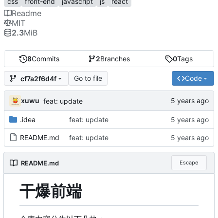
css
front-end
javascript
js
react
Readme
MIT
2.3
MiB
8
Commits
2
Branches
0
Tags
Go to file
Code
cf7a2f6d4f
xuwu
feat: update
.idea
feat: update
README.md
feat: update
README.md
Escape
干爆前端