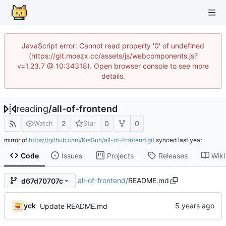
JavaScript error: Cannot read property '0' of undefined
(https://git.moezx.cc/assets/js/webcomponents.js?
v=1.23.7 @ 10:34318). Open browser console to see more
details.
reading
/
all-of-frontend
2
0
0
Watch
Star
mirror of
https://github.com/KieSun/all-of-frontend.git
synced
Code
Issues
Projects
Releases
Wiki
all-of-frontend
/
README.md
d67d70707c
yck
Update README.md