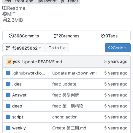
css
front-end
javascript
js
react
Readme
MIT
2.3
MiB
308
Commits
2
Branches
0
Tags
Go to file
Code
f3e96250b2
yck
Update README.md
.github
/workflows
Update markdown.yml
.idea
feat: update
Answer
feat: 类型判断
deep
feat: 第一期精读
script
chore: action
weekly
Create 第三期.md