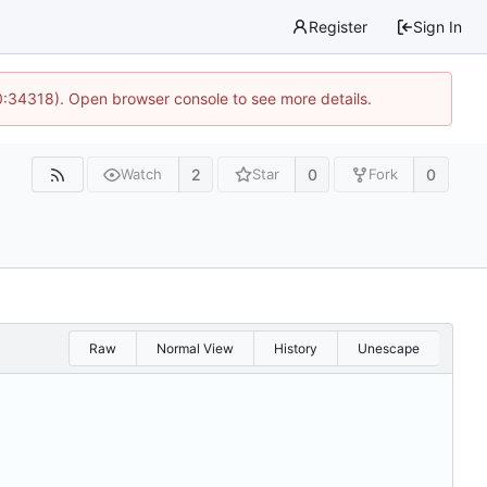
Register
Sign In
0:34318). Open browser console to see more details.
2
0
0
Watch
Star
Fork
Raw
Normal View
History
Unescape