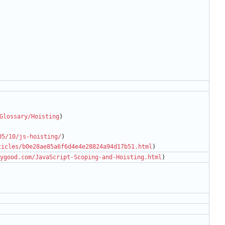
Glossary/Hoisting
)
05/10/js-hoisting/
)
ticles/b0e28ae85a6f6d4e4e28824a94d17b51.html
)
ygood.com/JavaScript-Scoping-and-Hoisting.html
)