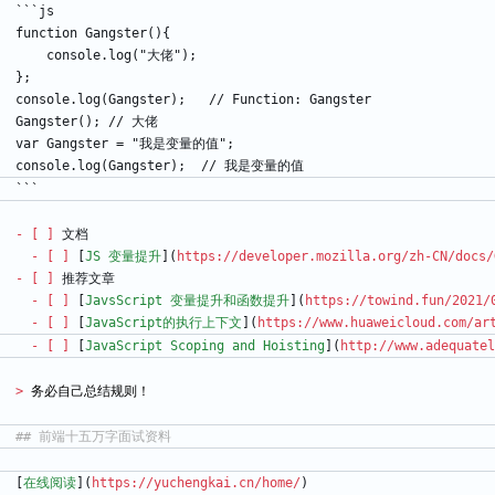
```js
function Gangster(){
    console.log("大佬");
};
console.log(Gangster);   // Function: Gangster
Gangster(); // 大佬
var Gangster = "我是变量的值";  
console.log(Gangster);  // 我是变量的值
```
- [ ]
 文档
- [ ]
 [
JS 变量提升
](
https://developer.mozilla.org/zh-CN/docs/
- [ ]
 推荐文章
- [ ]
 [
JavsScript 变量提升和函数提升
](
https://towind.fun/2021/
- [ ]
 [
JavaScript的执行上下文
](
https://www.huaweicloud.com/ar
- [ ]
 [
JavaScript Scoping and Hoisting
](
http://www.adequatel
> 
[
在线阅读
](
https://yuchengkai.cn/home/
)