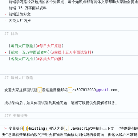
-
 前端学习路径及包括的各个知识点，每个知识点都有具体文章帮助大家融会贯通
-
 前端 15 万字面试资料
-
 前端进阶好文
-
 各类大厂内推
-
 [
每日大厂原题
](
#每日大厂原题
)
-
 [
前端十五万字面试资料
](
#前端十五万字面试资料
)
-
 [
各类大厂内推
](
#各类大厂内推
)
欢迎大家提供面试题
，
发送题目至邮箱
：
zx597813039
@gmail
.com。
成功采纳后，如果你面试遇到其他问题，笔者可以提供免费解答服务。
> 
变量提升
（
Hoisting
）
被认为是
，
 Javascript中执行上下文 （特
升”意味着变量和函数的声明会在物理层面移动到代码的最前面，但这么说并不准