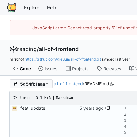
Explore
Help
JavaScript error: Cannot read property '0' of unde
reading
/
all-of-frontend
mirror of
https://github.com/KieSun/all-of-frontend.git
synced
Code
Issues
Projects
Releases
all-of-frontend
/
README.md
5d54fb1aaa
74 lines
3.1 KiB
Markdown
feat: update