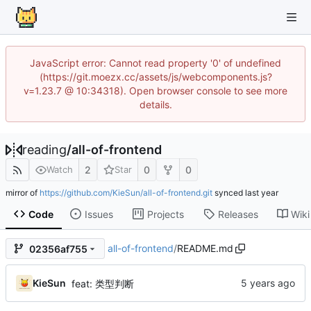
JavaScript error: Cannot read property '0' of undefined
(https://git.moezx.cc/assets/js/webcomponents.js?
v=1.23.7 @ 10:34318). Open browser console to see more
details.
reading
/
all-of-frontend
2
0
0
Watch
Star
mirror of
https://github.com/KieSun/all-of-frontend.git
synced
Code
Issues
Projects
Releases
Wiki
all-of-frontend
/
README.md
02356af755
KieSun
feat: 类型判断