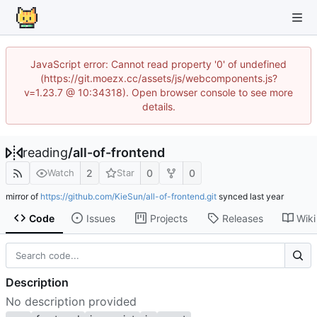
JavaScript error: Cannot read property '0' of undefined
(https://git.moezx.cc/assets/js/webcomponents.js?
v=1.23.7 @ 10:34318). Open browser console to see more
details.
reading
/
all-of-frontend
2
0
0
Watch
Star
mirror of
https://github.com/KieSun/all-of-frontend.git
synced
Code
Issues
Projects
Releases
Wiki
Description
No description provided