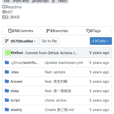
css
front-end
javascript
js
react
Readme
MIT
2.3
MiB
210
Commits
2
Branches
0
Tags
Go to file
Code
05706ce96d
KieSun
Commit from GitHub Actions (markdown-autodocs)
.github
/workflows
Update markdown.yml
.idea
feat: update
Answer
feat: 类型判断
deep
feat: 第一期精读
script
chore: action
weekly
Create 第三期.md