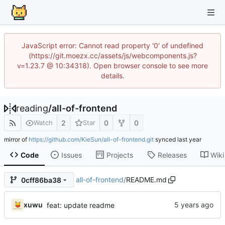
JavaScript error: Cannot read property '0' of undefined
(https://git.moezx.cc/assets/js/webcomponents.js?
v=1.23.7 @ 10:34318). Open browser console to see more
details.
reading
/
all-of-frontend
2
0
0
Watch
Star
mirror of
https://github.com/KieSun/all-of-frontend.git
synced
Code
Issues
Projects
Releases
Wiki
all-of-frontend
/
README.md
0cff86ba38
xuwu
feat: update readme