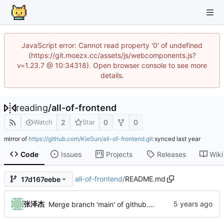
JavaScript error: Cannot read property '0' of undefined
(https://git.moezx.cc/assets/js/webcomponents.js?
v=1.23.7 @ 10:34318). Open browser console to see more
details.
reading
/
all-of-frontend
2
0
0
Watch
Star
mirror of
https://github.com/KieSun/all-of-frontend.git
synced
Code
Issues
Projects
Releases
Wiki
all-of-frontend
/
README.md
17d167eebe
张泽杰
Merge branch 'main' of github.com:Brave-Jason/fucking-frontend into main