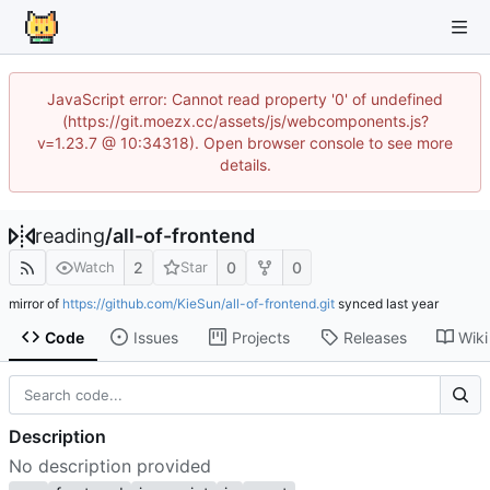
JavaScript error: Cannot read property '0' of undefined
(https://git.moezx.cc/assets/js/webcomponents.js?
v=1.23.7 @ 10:34318). Open browser console to see more
details.
reading
/
all-of-frontend
2
0
0
Watch
Star
mirror of
https://github.com/KieSun/all-of-frontend.git
synced
Code
Issues
Projects
Releases
Wiki
Description
No description provided