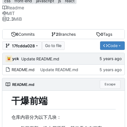
css
front-end
javascript
js
react
Readme
MIT
2.3
MiB
6
Commits
2
Branches
0
Tags
Go to file
Code
17fcdda028
yck
Update README.md
README.md
Update README.md
README.md
Escape
干爆前端
仓库内容分为以下几块：