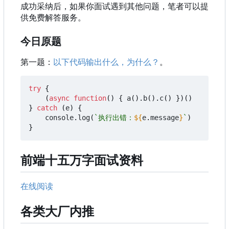
成功采纳后，如果你面试遇到其他问题，笔者可以提
供免费解答服务。
今日原题
第一题：
以下代码输出什么，为什么？
。
try
{
(
async
function
()
{
a
().
b
().
c
()
})()
}
catch
(
e
)
{
console
.
log
(
`执行出错：
${
e
.
message
}
`
)
}
前端十五万字面试资料
在线阅读
各类大厂内推