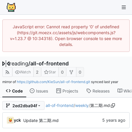
JavaScript error: Cannot read property '0' of undefined
(https://git.moezx.cc/assets/js/webcomponents.js?
v=1.23.7 @ 10:34318). Open browser console to see more
details.
reading
/
all-of-frontend
2
0
0
Watch
Star
mirror of
https://github.com/KieSun/all-of-frontend.git
synced
Code
Issues
Projects
Releases
Wiki
all-of-frontend
/
weekly
/
第二期.md
2ed2dba94f
yck
Update 第二期.md