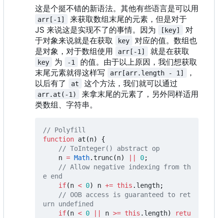
这是个挺不错的新语法。其他有些语言是可以用
来获取数组末尾的元素，但是对于
arr[-1]
JS 来说这是实现不了的事情。因为
对
[key]
于对象来说就是在获取
对应的值。数组也
key
是对象，对于数组使用
就是在获取
arr[-1]
为
的值。由于以上原因，我们想获取
key
-1
末尾元素就得这样写
，
arr[arr.length - 1]
以后有了
这个方法，我们就可以通过
at
来拿末尾的元素了，另外同样适用
arr.at(-1)
类数组、字符串。
function
at
(
n
)
{
n
=
Math
.
trunc
(
n
)
||
0
;
// Allow negative indexing from th
if
(
n
<
0
)
n
+=
this
.
length
;
// OOB access is guaranteed to ret
if
(
n
<
0
||
n
>=
this
.
length
)
retu