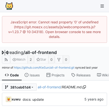
JavaScript error: Cannot read property '0' of undefined
(https://git.moezx.cc/assets/js/webcomponents.js?
v=1.23.7 @ 10:34318). Open browser console to see more
details.
reading
/
all-of-frontend
2
0
0
Watch
Star
mirror of
https://github.com/KieSun/all-of-frontend.git
synced
Code
Issues
Projects
Releases
Wiki
all-of-frontend
/
README.md
381ceb61d4
xuwu
docs: update