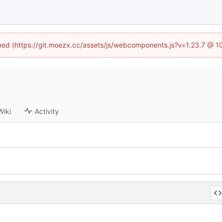
fined (https://git.moezx.cc/assets/js/webcomponents.js?v=1.23.7 @ 1
Wiki
Activity