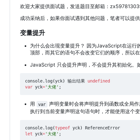
欢迎大家提供面试题
，
发送题目至邮箱
：
zx5978130
成功采纳后，如果你面试遇到其他问题，笔者可以提供
变量提升
为什么会出现变量提升？ 因为JavaScrip
顶部，而其它的语句不会改变它们的顺序，所以在
JavaScript 只会提升声明，不会提升其初始化
console
.
log
(
yck
)
输出结果
undefined
var
yck
=
'大佬'
;
用
声明变量时会将声明提升到函数或全局作
var
执行到当前变量声明这句语句时
，
才能使用这个变
console
.
log
(
typeof
yck
)
ReferenceError
let
yck
=
'大佬'
;