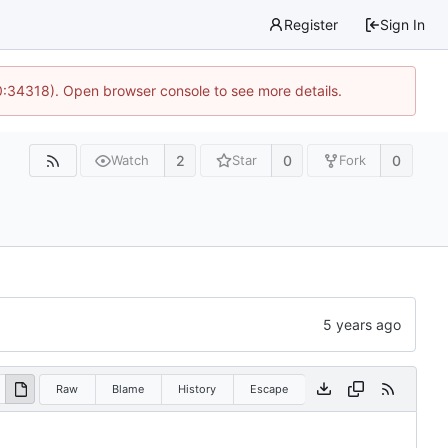
Register
Sign In
0:34318). Open browser console to see more details.
2
0
0
Watch
Star
Fork
Raw
Blame
History
Escape