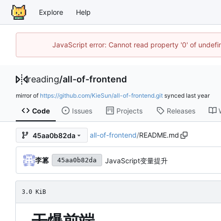
Explore
Help
JavaScript error: Cannot read property '0' of unde
reading
/
all-of-frontend
mirror of
https://github.com/KieSun/all-of-frontend.git
synced
Code
Issues
Projects
Releases
all-of-frontend
/
README.md
45aa0b82da
李篡
JavaScript变量提升
45aa0b82da
3.0 KiB
干爆前端