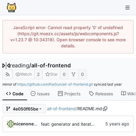
JavaScript error: Cannot read property '0' of undefined
(https://git.moezx.cc/assets/js/webcomponents.js?
v=1.23.7 @ 10:34318). Open browser console to see more
details.
reading
/
all-of-frontend
2
0
0
Watch
Star
mirror of
https://github.com/KieSun/all-of-frontend.git
synced
Code
Issues
Projects
Releases
Wiki
all-of-frontend
/
README.md
4e050f65be
nicenonecb
feat: generator and iterator