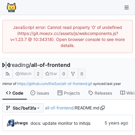
JavaScript error: Cannot read property '0' of undefined
(https://git.moezx.cc/assets/js/webcomponents.js?
v=1.23.7 @ 10:34318). Open browser console to see more
details.
reading
/
all-of-frontend
2
0
0
Watch
Star
mirror of
https://github.com/KieSun/all-of-frontend.git
synced
Code
Issues
Projects
Releases
Wiki
all-of-frontend
/
README.md
5bc7bef3fa
ahwgs
docs: update monitor to mitojs