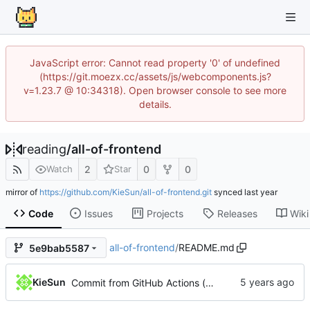
JavaScript error: Cannot read property '0' of undefined
(https://git.moezx.cc/assets/js/webcomponents.js?
v=1.23.7 @ 10:34318). Open browser console to see more
details.
reading
/
all-of-frontend
2
0
0
Watch
Star
mirror of
https://github.com/KieSun/all-of-frontend.git
synced
Code
Issues
Projects
Releases
Wiki
all-of-frontend
/
README.md
5e9bab5587
KieSun
Commit from GitHub Actions (markdown-autodocs)