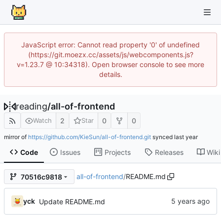
JavaScript error: Cannot read property '0' of undefined
(https://git.moezx.cc/assets/js/webcomponents.js?
v=1.23.7 @ 10:34318). Open browser console to see more
details.
reading
/
all-of-frontend
2
0
0
Watch
Star
mirror of
https://github.com/KieSun/all-of-frontend.git
synced
Code
Issues
Projects
Releases
Wiki
all-of-frontend
/
README.md
70516c9818
yck
Update README.md