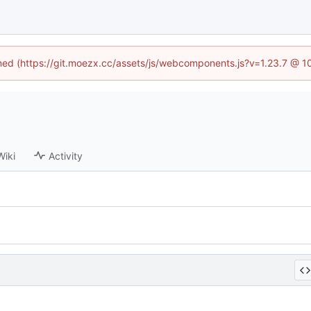
fined (https://git.moezx.cc/assets/js/webcomponents.js?v=1.23.7 @ 1
Wiki
Activity