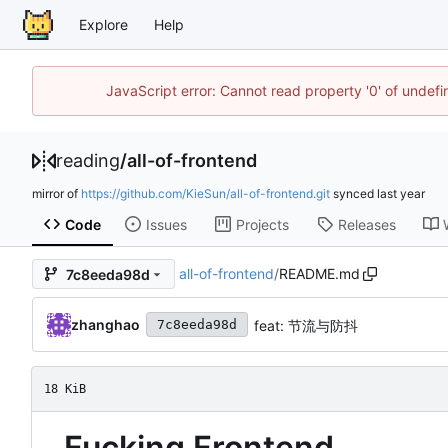
Explore
Help
JavaScript error: Cannot read property '0' of unde
reading
/
all-of-frontend
mirror of
https://github.com/KieSun/all-of-frontend.git
synced
Code
Issues
Projects
Releases
all-of-frontend
/
README.md
7c8eeda98d
zhanghao
feat: 节流与防抖
7c8eeda98d
18 KiB
Fucking Frontend