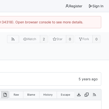
Register
Sign In
0:34318). Open browser console to see more details.
2
0
0
Watch
Star
Fork
Raw
Blame
History
Escape