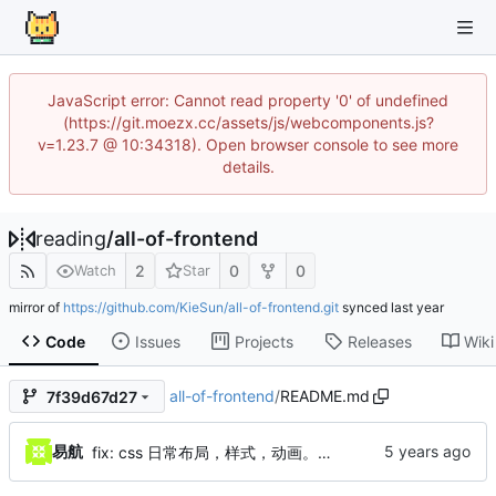
JavaScript error: Cannot read property '0' of undefined
(https://git.moezx.cc/assets/js/webcomponents.js?
v=1.23.7 @ 10:34318). Open browser console to see more
details.
reading
/
all-of-frontend
2
0
0
Watch
Star
mirror of
https://github.com/KieSun/all-of-frontend.git
synced
Code
Issues
Projects
Releases
Wiki
all-of-frontend
/
README.md
7f39d67d27
易航
fix: css 日常布局，样式，动画。归类到日常充电上去