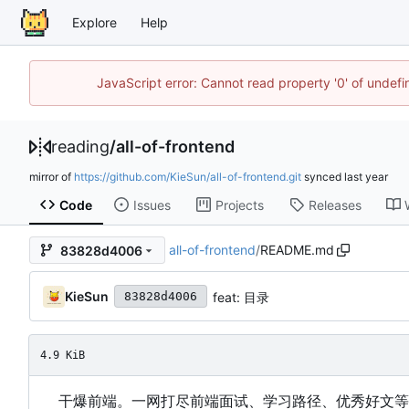
Explore
Help
JavaScript error: Cannot read property '0' of unde
reading
/
all-of-frontend
mirror of
https://github.com/KieSun/all-of-frontend.git
synced
Code
Issues
Projects
Releases
all-of-frontend
/
README.md
83828d4006
KieSun
feat: 目录
83828d4006
4.9 KiB
干爆前端。一网打尽前端面试、学习路径、优秀好文等各