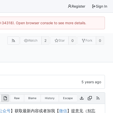
Register
Sign In
0:34318). Open browser console to see more details.
2
0
0
Watch
Star
Fork
Raw
Blame
History
Escape
公众号
】获取最新内容或者加我【
微信
】提意见（别忘