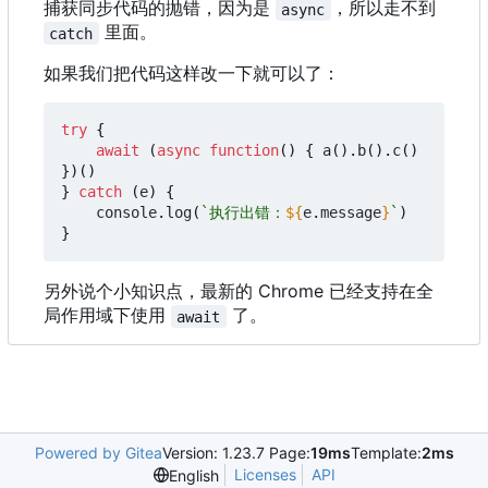
捕获同步代码的抛错，因为是
，所以走不到
async
里面。
catch
如果我们把代码这样改一下就可以了：
try
{
await
(
async
function
()
{
a
().
b
().
c
()
})()
}
catch
(
e
)
{
console
.
log
(
`执行出错：
${
e
.
message
}
`
)
}
另外说个小知识点，最新的 Chrome 已经支持在全
局作用域下使用
了。
await
Powered by Gitea
Version: 1.23.7 Page:
19ms
Template:
2ms
Licenses
API
English