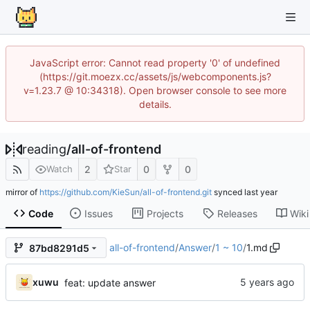
JavaScript error: Cannot read property '0' of undefined
(https://git.moezx.cc/assets/js/webcomponents.js?
v=1.23.7 @ 10:34318). Open browser console to see more
details.
reading
/
all-of-frontend
2
0
0
Watch
Star
mirror of
https://github.com/KieSun/all-of-frontend.git
synced
Code
Issues
Projects
Releases
Wiki
all-of-frontend
/
Answer
/
1 ~ 10
/
1.md
87bd8291d5
xuwu
feat: update answer