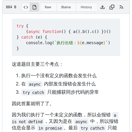
884 B
Raw
Blame
History
try
{
(
async
function
()
{
a
().
b
().
c
()
})()
}
catch
(
e
)
{
console
.
log
(
`执行出错：
${
e
.
message
}
`
)
}
这道题目主要三个考点：
执行一个没有定义的函数会发生什么
在
内部发生报错会发生什么
async
只能捕获同步代码的异常
try catch
因此答案就明了了。
因为我们执行了一个未定义的函数，所以会报错
a 
，又因为是在
中，所以报错
is not defind
async
信息会显示
。最后
只能
in promise
try cathch