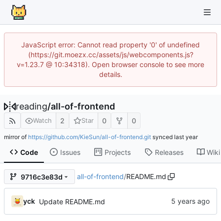
JavaScript error: Cannot read property '0' of undefined
(https://git.moezx.cc/assets/js/webcomponents.js?
v=1.23.7 @ 10:34318). Open browser console to see more
details.
reading
/
all-of-frontend
2
0
0
Watch
Star
mirror of
https://github.com/KieSun/all-of-frontend.git
synced
Code
Issues
Projects
Releases
Wiki
all-of-frontend
/
README.md
9716c3e83d
yck
Update README.md