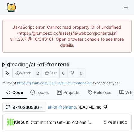
JavaScript error: Cannot read property '0' of undefined
(https://git.moezx.cc/assets/js/webcomponents.js?
v=1.23.7 @ 10:34318). Open browser console to see more
details.
reading
/
all-of-frontend
2
0
0
Watch
Star
mirror of
https://github.com/KieSun/all-of-frontend.git
synced
Code
Issues
Projects
Releases
Wiki
all-of-frontend
/
README.md
9740230536
KieSun
Commit from GitHub Actions (markdown-autodocs)