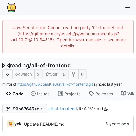
JavaScript error: Cannot read property '0' of undefined
(https://git.moezx.cc/assets/js/webcomponents.js?
v=1.23.7 @ 10:34318). Open browser console to see more
details.
reading
/
all-of-frontend
2
0
0
Watch
Star
mirror of
https://github.com/KieSun/all-of-frontend.git
synced
Code
Issues
Projects
Releases
Wiki
all-of-frontend
/
README.md
99b67645ad
yck
Update README.md