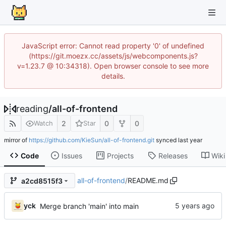
JavaScript error: Cannot read property '0' of undefined
(https://git.moezx.cc/assets/js/webcomponents.js?
v=1.23.7 @ 10:34318). Open browser console to see more
details.
reading
/
all-of-frontend
2
0
0
Watch
Star
mirror of
https://github.com/KieSun/all-of-frontend.git
synced
Code
Issues
Projects
Releases
Wiki
all-of-frontend
/
README.md
a2cd8515f3
yck
Merge branch 'main' into main