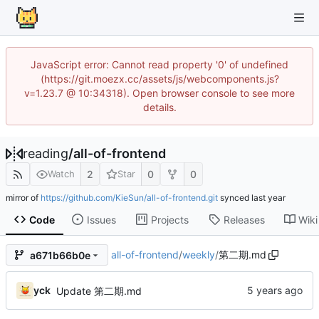
JavaScript error: Cannot read property '0' of undefined
(https://git.moezx.cc/assets/js/webcomponents.js?
v=1.23.7 @ 10:34318). Open browser console to see more
details.
reading
/
all-of-frontend
2
0
0
Watch
Star
mirror of
https://github.com/KieSun/all-of-frontend.git
synced
Code
Issues
Projects
Releases
Wiki
all-of-frontend
/
weekly
/
第二期.md
a671b66b0e
yck
Update 第二期.md