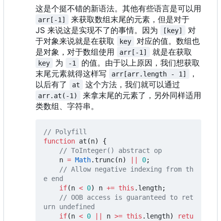
这是个挺不错的新语法。其他有些语言是可以用
来获取数组末尾的元素，但是对于
arr[-1]
JS 来说这是实现不了的事情。因为
对
[key]
于对象来说就是在获取
对应的值。数组也
key
是对象，对于数组使用
就是在获取
arr[-1]
为
的值。由于以上原因，我们想获取
key
-1
末尾元素就得这样写
，
arr[arr.length - 1]
以后有了
这个方法，我们就可以通过
at
来拿末尾的元素了，另外同样适用
arr.at(-1)
类数组、字符串。
function
at
(
n
)
{
n
=
Math
.
trunc
(
n
)
||
0
;
// Allow negative indexing from th
if
(
n
<
0
)
n
+=
this
.
length
;
// OOB access is guaranteed to ret
if
(
n
<
0
||
n
>=
this
.
length
)
retu