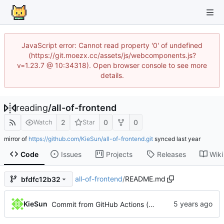
JavaScript error: Cannot read property '0' of undefined
(https://git.moezx.cc/assets/js/webcomponents.js?
v=1.23.7 @ 10:34318). Open browser console to see more
details.
reading
/
all-of-frontend
2
0
0
Watch
Star
mirror of
https://github.com/KieSun/all-of-frontend.git
synced
Code
Issues
Projects
Releases
Wiki
all-of-frontend
/
README.md
bfdfc12b32
KieSun
Commit from GitHub Actions (markdown-autodocs)