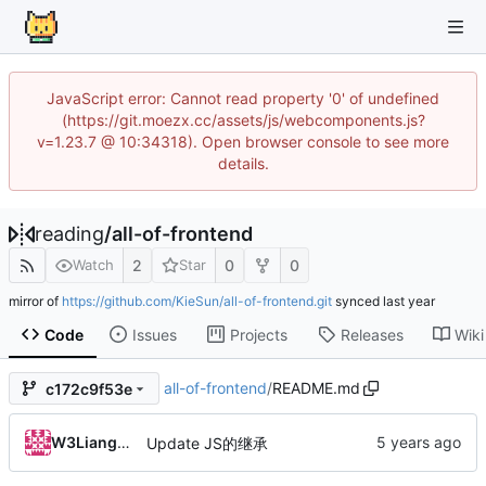
JavaScript error: Cannot read property '0' of undefined
(https://git.moezx.cc/assets/js/webcomponents.js?
v=1.23.7 @ 10:34318). Open browser console to see more
details.
reading
/
all-of-frontend
2
0
0
Watch
Star
mirror of
https://github.com/KieSun/all-of-frontend.git
synced
Code
Issues
Projects
Releases
Wiki
all-of-frontend
/
README.md
c172c9f53e
W3LiangXN
Update JS的继承