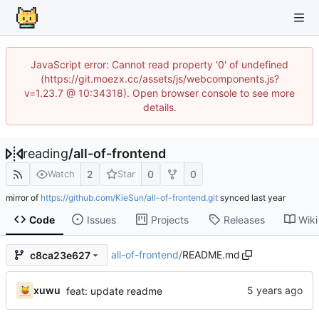
JavaScript error: Cannot read property '0' of undefined
(https://git.moezx.cc/assets/js/webcomponents.js?
v=1.23.7 @ 10:34318). Open browser console to see more
details.
reading
/
all-of-frontend
2
0
0
Watch
Star
mirror of
https://github.com/KieSun/all-of-frontend.git
synced
Code
Issues
Projects
Releases
Wiki
all-of-frontend
/
README.md
c8ca23e627
xuwu
feat: update readme