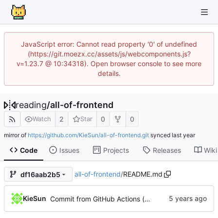
JavaScript error: Cannot read property '0' of undefined
(https://git.moezx.cc/assets/js/webcomponents.js?
v=1.23.7 @ 10:34318). Open browser console to see more
details.
reading
/
all-of-frontend
2
0
0
Watch
Star
mirror of
https://github.com/KieSun/all-of-frontend.git
synced
Code
Issues
Projects
Releases
Wiki
all-of-frontend
/
README.md
df16aab2b5
KieSun
Commit from GitHub Actions (markdown-autodocs)