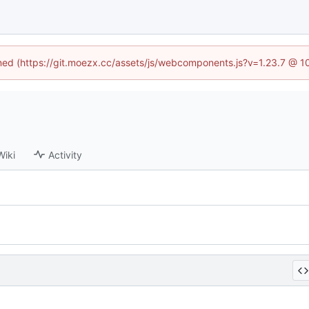
fined (https://git.moezx.cc/assets/js/webcomponents.js?v=1.23.7 @ 1
Wiki
Activity