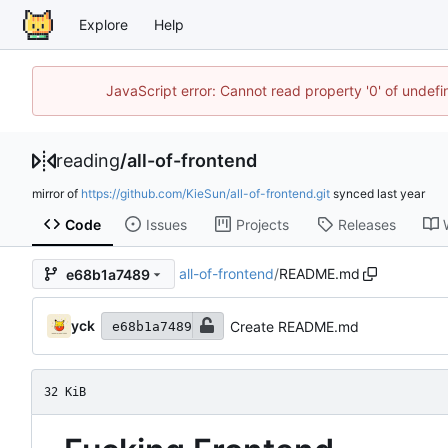
Explore
Help
JavaScript error: Cannot read property '0' of unde
reading
/
all-of-frontend
mirror of
https://github.com/KieSun/all-of-frontend.git
synced
Code
Issues
Projects
Releases
all-of-frontend
/
README.md
e68b1a7489
yck
Create README.md
e68b1a7489
32 KiB