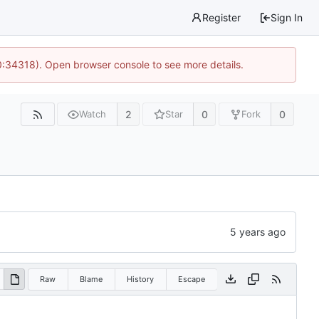
Register
Sign In
0:34318). Open browser console to see more details.
2
0
0
Watch
Star
Fork
Raw
Blame
History
Escape