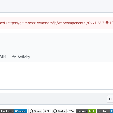
fined (https://git.moezx.cc/assets/js/webcomponents.js?v=1.23.7 @ 1
Wiki
Activity