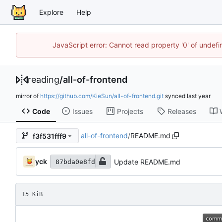
Explore
Help
JavaScript error: Cannot read property '0' of unde
reading
/
all-of-frontend
mirror of
https://github.com/KieSun/all-of-frontend.git
synced
Code
Issues
Projects
Releases
all-of-frontend
/
README.md
f3f531fff9
yck
Update README.md
87bda0e8fd
15 KiB