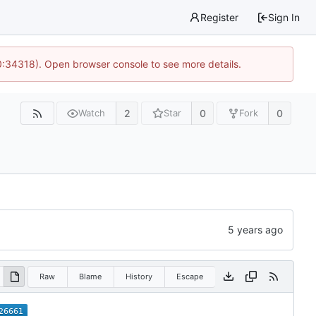
Register
Sign In
0:34318). Open browser console to see more details.
2
0
0
Watch
Star
Fork
Raw
Blame
History
Escape