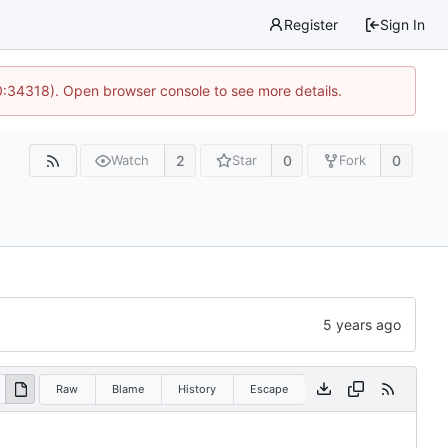
Register
Sign In
0:34318). Open browser console to see more details.
2
0
0
Watch
Star
Fork
Raw
Blame
History
Escape