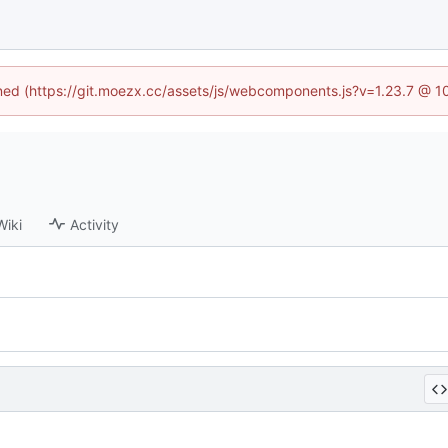
fined (https://git.moezx.cc/assets/js/webcomponents.js?v=1.23.7 @ 1
Wiki
Activity