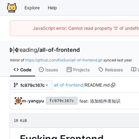
Explore
Help
JavaScript error: Cannot read property '0' of unde
reading
/
all-of-frontend
mirror of
https://github.com/KieSun/all-of-frontend.git
synced
Code
Issues
Projects
Releases
all-of-frontend
/
README.md
fc979c167c
m-yangyu
feat: 添加组件库知识
fc979c167c
19 KiB
Fucking Frontend