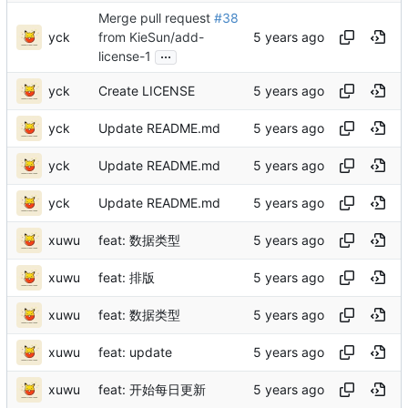
Merge pull request
#38
yck
from KieSun/add-
...
license-1
yck
Create LICENSE
yck
Update README.md
yck
Update README.md
yck
Update README.md
xuwu
feat: 数据类型
xuwu
feat: 排版
xuwu
feat: 数据类型
xuwu
feat: update
xuwu
feat: 开始每日更新