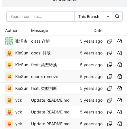
This Branch
Author
Message
Date
张泽杰
class 详解
KieSun
docs: 排版
KieSun
feat: 类型转换
KieSun
chore: remove
KieSun
feat: 类型判断
yck
Update README.md
yck
Update README.md
yck
Update README.md