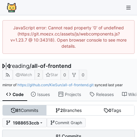
JavaScript error: Cannot read property '0' of undefined
(https://git.moezx.cc/assets/js/webcomponents.js?
v=1.23.7 @ 10:34318). Open browser console to see more
details.
reading
/
all-of-frontend
2
0
0
Watch
Star
mirror of
https://github.com/KieSun/all-of-frontend.git
synced
Code
Issues
Projects
Releases
Wiki
81
Commits
2
Branches
0
Tags
1988653ccb
Commit Graph
81 Commits