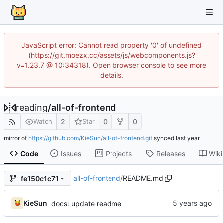
JavaScript error: Cannot read property '0' of undefined
(https://git.moezx.cc/assets/js/webcomponents.js?
v=1.23.7 @ 10:34318). Open browser console to see more
details.
reading
/
all-of-frontend
2
0
0
Watch
Star
mirror of
https://github.com/KieSun/all-of-frontend.git
synced
Code
Issues
Projects
Releases
Wiki
all-of-frontend
/
README.md
fe150c1c71
KieSun
docs: update readme