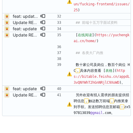
un/fucking-frontend/issues/
25
)
feat: update readme
Update README.md
feat: update
Update README.md
[
在线阅读
](
https://yuchengk
ai.cn/home/
)
数十家公司及岗位，数百个岗位 H
C
，
具体内容查看 [
表格
](
http
s://bitable.feishu.cn/appdL
3vQNYWhT2hGnNRjlC9XoWD
)。
feat: update
Update README.md
另外欢迎有招人需求的朋友提供招
聘信息
，
触达数万前端
，
内推奖拿
到手软。发送招聘信息至邮箱
：
zx5
97813039
@gmail
.com。