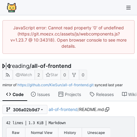
JavaScript error: Cannot read property '0' of undefined
(https://git.moezx.cc/assets/js/webcomponents.js?
v=1.23.7 @ 10:34318). Open browser console to see more
details.
reading
/
all-of-frontend
2
0
0
Watch
Star
mirror of
https://github.com/KieSun/all-of-frontend.git
synced
Code
Issues
Projects
Releases
Wiki
all-of-frontend
/
README.md
306a02b9d7
42 lines
1.3 KiB
Markdown
Raw
Normal View
History
Unescape