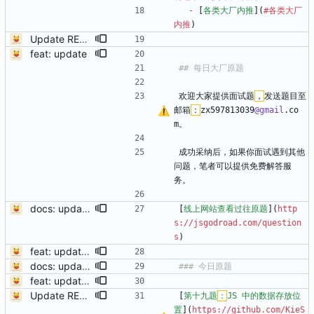
-
 [
各类大厂内推
](
#各类大厂
内推
)
Update README.md
feat: update
欢迎大家提供面试题
，
发送题目至
邮箱
：
zx597813039
@gmail
.co
m。
成功采纳后，如果你面试遇到其他
问题，笔者可以提供免费解答服
务。
docs: update readme
[
线上网站查看过往原题
](
http
s://jsgodroad.com/question
s
)
feat: update readme
docs: update readme
feat: update readme
Update README.md
[
第十九题
：
JS 中的数据存放位
置
](
https://github.com/KieS