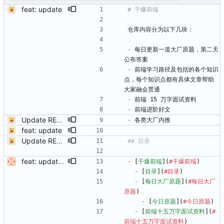
feat: update
仓库内容分为以下几块：
-
 每日更新一道大厂原题，第二天
公布答案
-
 前端学习路径及包括的各个知识
点，每个知识点都有具体文章帮助
大家融会贯通
-
 前端 15 万字面试资料
-
 前端进阶好文
Update README.md
-
 各类大厂内推
feat: update
Update README.md
feat: update readme
-
 [
干爆前端
](
#干爆前端
)
-
 [
目录
](
#目录
)
-
 [
每日大厂原题
](
#每日大厂
原题
)
-
 [
今日原题
](
#今日原题
)
-
 [
前端十五万字面试资料
](
#
前端十五万字面试资料
)